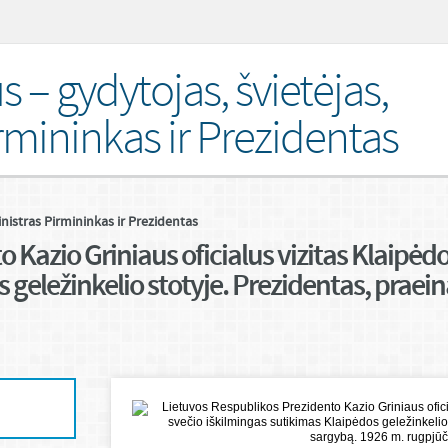
s – gydytojas, švietėjas,
rmininkas ir Prezidentas
inistras Pirmininkas ir Prezidentas
 Kazio Griniaus oficialus vizitas Klaipėd
 geležinkelio stotyje. Prezidentas, praei