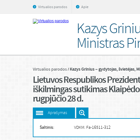
Virtualios parodos
Apie
Kazys Griniu
Ministras Pi
Virtualios parodos
Kazys Grinius – gydytojas, švietėjas, M
Lietuvos Respublikos Prezidento
iškilmingas sutikimas Klaipėdos
rugpjūčio 28 d.
Aprašymas
Šaltinis:
VDKM. Fa-16511-312