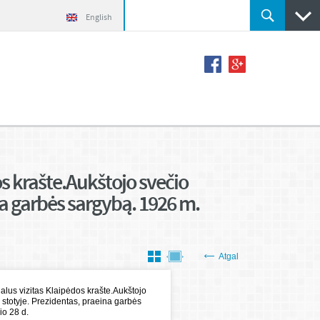
English
os krašte.Aukštojo svečio
na garbės sargybą. 1926 m.
Atgal