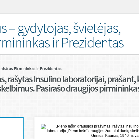
s – gydytojas, švietėjas,
rmininkas ir Prezidentas
inistras Pirmininkas ir Prezidentas
 rašytas Insulino laboratorijai, prašant, 
skelbimus. Pasirašo draugijos pirmininkas