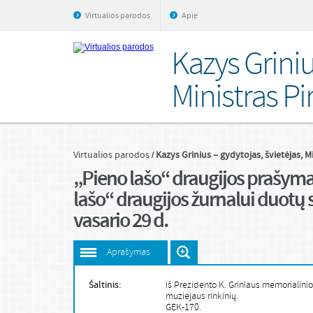
Virtualios parodos
Apie
Kazys Griniu
Ministras Pi
Virtualios parodos
Kazys Grinius – gydytojas, švietėjas, M
„Pieno lašo“ draugijos prašymas,
lašo“ draugijos žurnalui duotų 
vasario 29 d.
Aprašymas
Šaltinis:
Iš Prezidento K. Griniaus memorialinio
muziejaus rinkinių.
GEK-170.