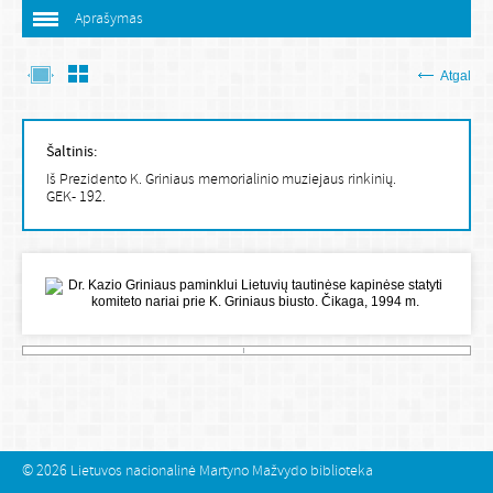
Aprašymas
Atgal
Šaltinis:
Iš Prezidento K. Griniaus memorialinio muziejaus rinkinių.
GEK- 192.
© 2026
Lietuvos nacionalinė Martyno Mažvydo biblioteka