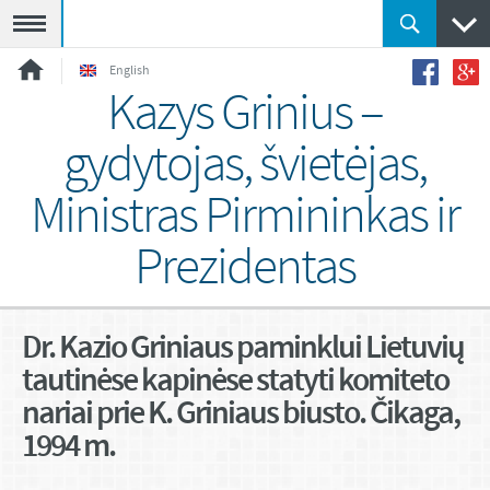
Meniu
English
Kazys Grinius –
gydytojas, švietėjas,
Ministras Pirmininkas ir
Prezidentas
Dr. Kazio Griniaus paminklui Lietuvių
tautinėse kapinėse statyti komiteto
nariai prie K. Griniaus biusto. Čikaga,
1994 m.