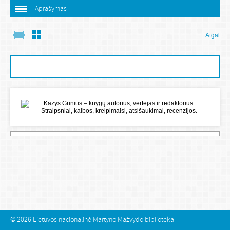
Aprašymas
Atgal
© 2026
Lietuvos nacionalinė Martyno Mažvydo biblioteka