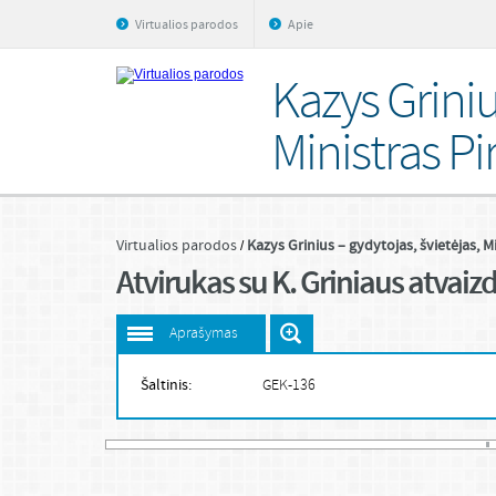
Virtualios parodos
Apie
Kazys Griniu
Ministras Pi
Virtualios parodos
Kazys Grinius – gydytojas, švietėjas, M
Atvirukas su K. Griniaus atvaiz
Aprašymas
Šaltinis:
GEK-136