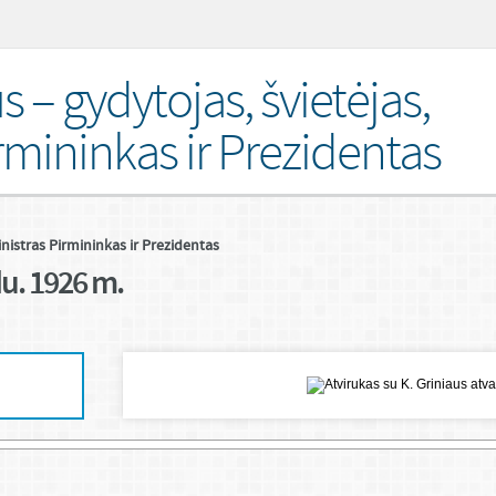
s – gydytojas, švietėjas,
rmininkas ir Prezidentas
inistras Pirmininkas ir Prezidentas
du. 1926 m.