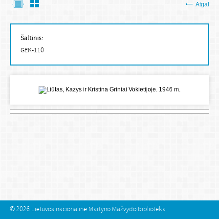
Atgal
Šaltinis:
GEK-110
© 2026
Lietuvos nacionalinė Martyno Mažvydo biblioteka