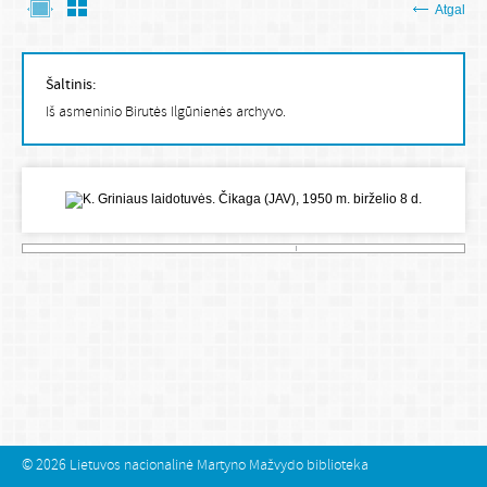
Atgal
Šaltinis:
Iš asmeninio Birutės Ilgūnienės archyvo.
© 2026
Lietuvos nacionalinė Martyno Mažvydo biblioteka