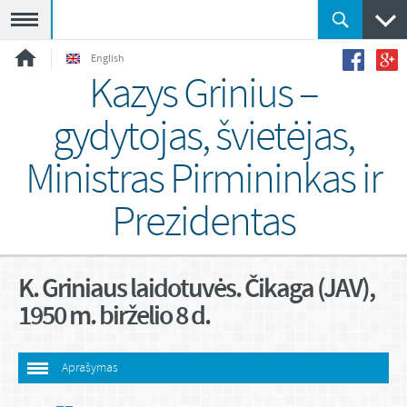
Meniu
English
Kazys Grinius –
gydytojas, švietėjas,
Ministras Pirmininkas ir
Prezidentas
K. Griniaus laidotuvės. Čikaga (JAV),
1950 m. birželio 8 d.
Aprašymas