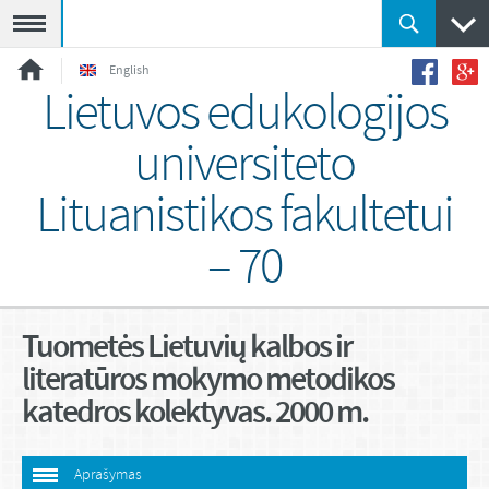
Meniu
English
Lietuvos edukologijos
universiteto
Lituanistikos fakultetui
– 70
Tuometės Lietuvių kalbos ir
literatūros mokymo metodikos
katedros kolektyvas. 2000 m.
Aprašymas