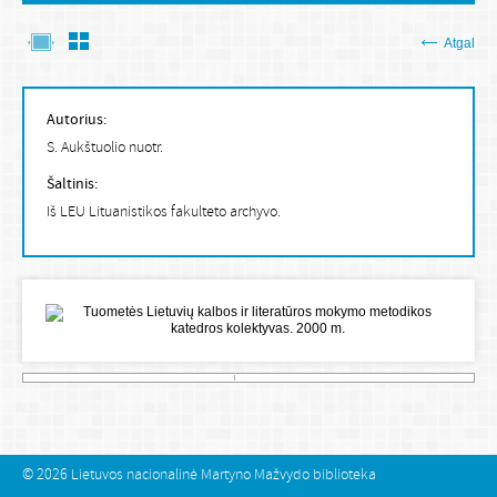
Atgal
Autorius:
S. Aukštuolio nuotr.
Šaltinis:
Iš LEU Lituanistikos fakulteto archyvo.
© 2026
Lietuvos nacionalinė Martyno Mažvydo biblioteka