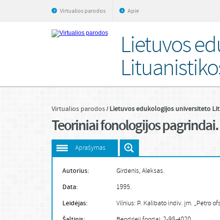
Virtualios parodos
Apie
Lietuvos ed
Lituanistiko
Virtualios parodos
Lietuvos edukologijos universiteto Lit
Teoriniai fonologijos pagrindai.
Aprašymas
Autorius:
Girdenis, Aleksas.
Data:
1995.
Leidėjas:
Vilnius: P. Kalibato indiv. įm. „Petro of
Šaltinis:
Bendrieji fondai: 2-98-4020.