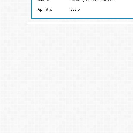
Apimtis:
333 p.