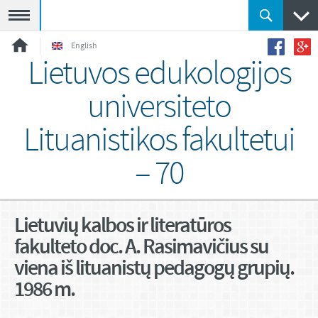
Meniu
English
Lietuvos edukologijos
universiteto
Lituanistikos fakultetui
– 70
Lietuvių kalbos ir literatūros
fakulteto doc. A. Rasimavičius su
viena iš lituanistų pedagogų grupių.
1986 m.