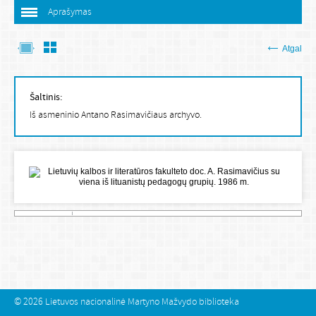
Aprašymas
Atgal
Šaltinis:
Iš asmeninio Antano Rasimavičiaus archyvo.
© 2026
Lietuvos nacionalinė Martyno Mažvydo biblioteka