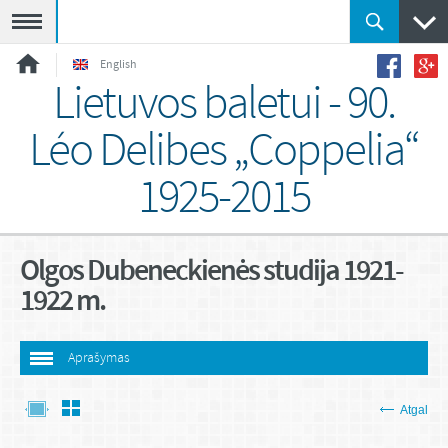
Meniu
English
Lietuvos baletui - 90.
Léo Delibes „Coppelia“
1925-2015
Olgos Dubeneckienės studija 1921-
1922 m.
Aprašymas
Atgal