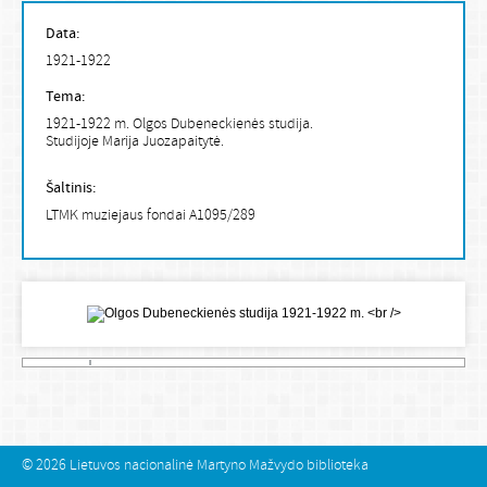
Data:
1921-1922
Tema:
1921-1922 m. Olgos Dubeneckienės studija.
Studijoje Marija Juozapaitytė.
Šaltinis:
LTMK muziejaus fondai A1095/289
© 2026
Lietuvos nacionalinė Martyno Mažvydo biblioteka