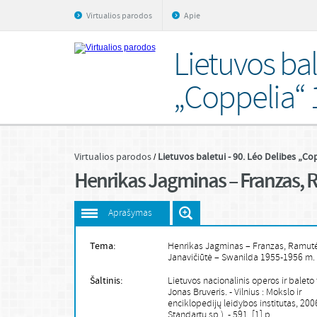
Virtualios parodos
Apie
Lietuvos bal
„Coppelia“ 
Virtualios parodos
Lietuvos baletui - 90. Léo Delibes „Co
Henrikas Jagminas – Franzas, 
Aprašymas
Tema:
Henrikas Jagminas – Franzas, Ramut
Janavičiūtė – Swanilda 1955-1956 m.
Šaltinis:
Lietuvos nacionalinis operos ir baleto 
Jonas Bruveris. - Vilnius : Mokslo ir
enciklopedijų leidybos institutas, 2006 
Standartų sp.). - 591, [1] p.