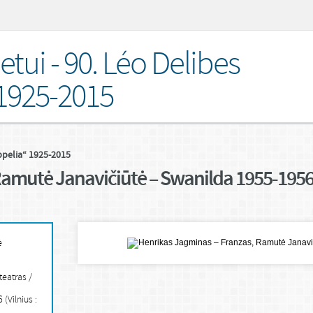
etui - 90. Léo Delibes
1925-2015
ppelia“ 1925-2015
Ramutė Janavičiūtė – Swanilda 1955-1956
ė
teatras /
(Vilnius :