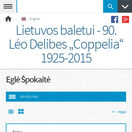
Meniu
English
Lietuvos baletui - 90.
Léo Delibes „Coppelia“
1925-2015
Eglė Špokaitė
Aprašymas
Atgal