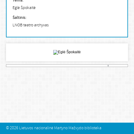
Tema:
Eglė Špokaitė
Šaltinis:
LNOB teatro archyvas
© 2026
Lietuvos nacionalinė Martyno Mažvydo biblioteka