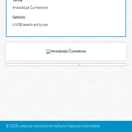
Tema:
Anastasija Čumakova
Šaltinis:
LNOB teatro archyvas
© 2026
Lietuvos nacionalinė Martyno Mažvydo biblioteka