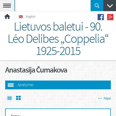
Meniu
English
Lietuvos baletui - 90.
Léo Delibes „Coppelia“
1925-2015
Anastasija Čumakova
Aprašymas
Atgal