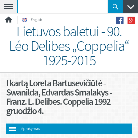
Meniu
English
Lietuvos baletui - 90.
Léo Delibes „Coppelia“
1925-2015
I kartą Loreta Bartusevičiūtė -
Swanilda, Edvardas Smalakys -
Franz. L. Delibes. Coppelia 1992
gruodžio 4.
Aprašymas