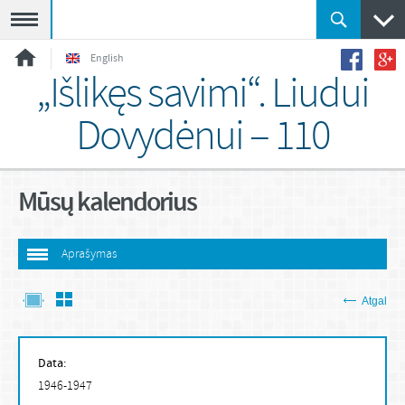
Meniu
English
„Išlikęs savimi“. Liudui
Dovydėnui – 110
Mūsų kalendorius
Aprašymas
Atgal
Data:
1946-1947