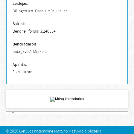
Leidėjas:
Dillingen a.d. Donau: Mūsų kelias
Šaltinis:
Bendrieji fondai 3.240554
Bendradarbis:
redagavo A. Merkelis
Apimtis:
3 kn.: iliustr.
© 2026
Lietuvos nacionalinė Martyno Mažvydo biblioteka