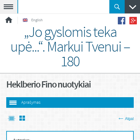
Meniu
English
„Jo gyslomis teka
upė...“. Markui Tvenui –
180
Heklberio Fino nuotykiai
Aprašymas
Atgal