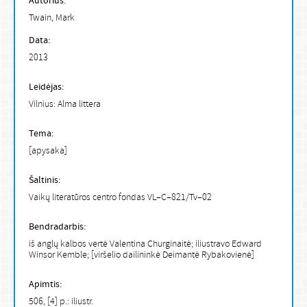
Autorius:
Twain, Mark
Data:
2013
Leidėjas:
Vilnius: Alma littera
Tema:
[apysaka]
Šaltinis:
Vaikų literatūros centro fondas VL–C–821/Tv–02
Bendradarbis:
iš anglų kalbos vertė Valentina Churginaitė; iliustravo Edward
Winsor Kemble; [viršelio dailininkė Deimantė Rybakovienė]
Apimtis:
506, [4] p.: iliustr.