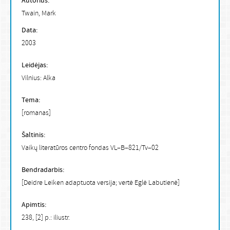
Autorius:
Twain, Mark
Data:
2003
Leidėjas:
Vilnius: Alka
Tema:
[romanas]
Šaltinis:
Vaikų literatūros centro fondas VL–B–821/Tv–02
Bendradarbis:
[Deidre Leiken adaptuota versija; vertė Eglė Labutienė]
Apimtis:
238, [2] p.: iliustr.