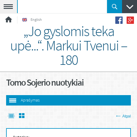
Meniu
English
„Jo gyslomis teka
upė...“. Markui Tvenui –
180
Tomo Sojerio nuotykiai
Aprašymas
Atgal