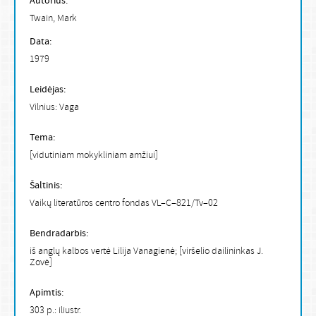
Autorius:
Twain, Mark
Data:
1979
Leidėjas:
Vilnius: Vaga
Tema:
[vidutiniam mokykliniam amžiui]
Šaltinis:
Vaikų literatūros centro fondas VL–C–821/Tv–02
Bendradarbis:
iš anglų kalbos vertė Lilija Vanagienė; [viršelio dailininkas J.
Zovė]
Apimtis:
303 p.: iliustr.