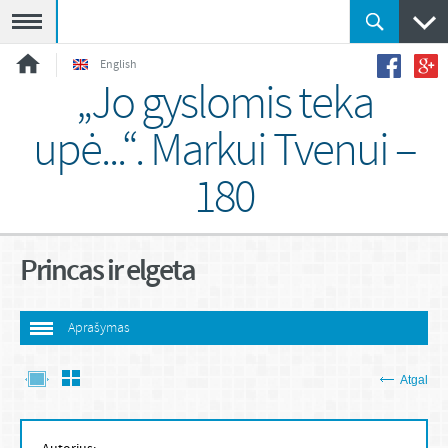
Meniu
English
„Jo gyslomis teka
upė...“. Markui Tvenui –
180
Princas ir elgeta
Aprašymas
Atgal