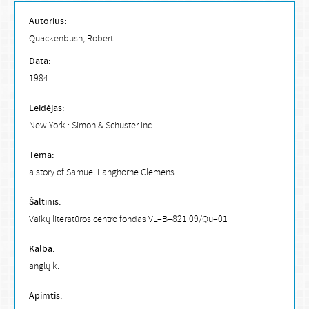
Autorius:
Quackenbush, Robert
Data:
1984
Leidėjas:
New York : Simon & Schuster Inc.
Tema:
a story of Samuel Langhorne Clemens
Šaltinis:
Vaikų literatūros centro fondas VL–B–821.09/Qu–01
Kalba:
anglų k.
Apimtis: