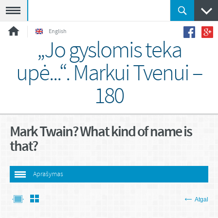
Meniu
English
„Jo gyslomis teka
upė...“. Markui Tvenui –
180
Mark Twain? What kind of name is
that?
Aprašymas
Atgal