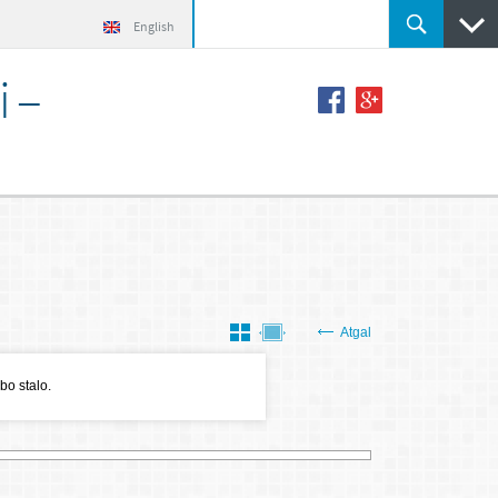
English
i –
Atgal