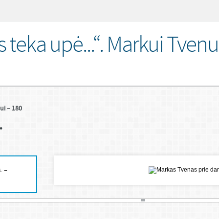
 teka upė...“. Markui Tvenu
ui – 180
.
. –