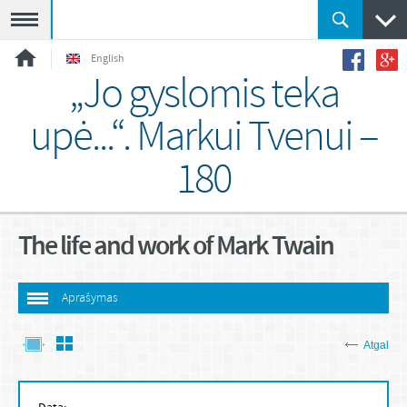
Meniu
English
„Jo gyslomis teka
upė...“. Markui Tvenui –
180
The life and work of Mark Twain
Aprašymas
Atgal