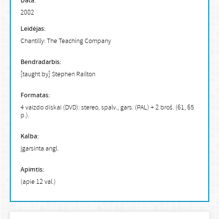
Data:
2002
Leidėjas:
Chantilly: The Teaching Company
Bendradarbis:
[taught by] Stephen Railton
Formatas:
4 vaizdo diskai (DVD): stereo, spalv., gars. (PAL) + 2 broš. (61, 65
p.).
Kalba:
Įgarsinta angl.
Apimtis:
(apie 12 val.)