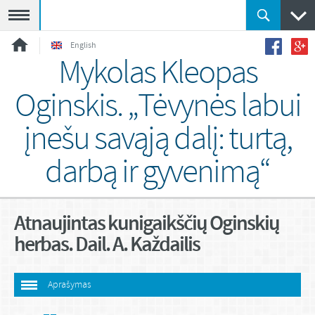
Meniu
English
Mykolas Kleopas
Oginskis. „Tėvynės labui
įnešu savąją dalį: turtą,
darbą ir gyvenimą“
Atnaujintas kunigaikščių Oginskių
herbas. Dail. A. Každailis
Aprašymas