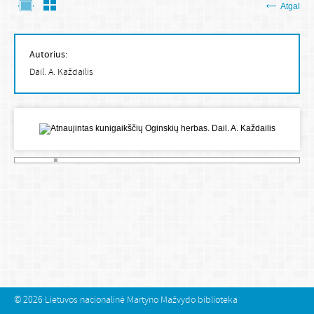
Atgal
Autorius:
Dail. A. Každailis
© 2026
Lietuvos nacionalinė Martyno Mažvydo biblioteka