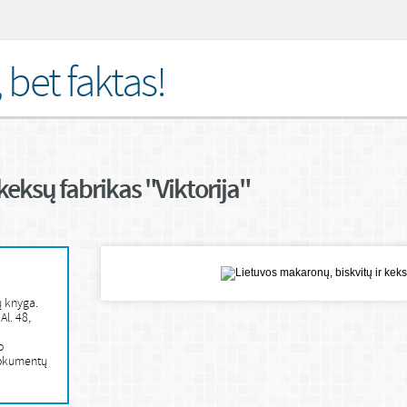
bet faktas!
keksų fabrikas "Viktorija"
ų knyga.
Al. 48,
o
dokumentų