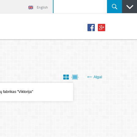
English
Atgal