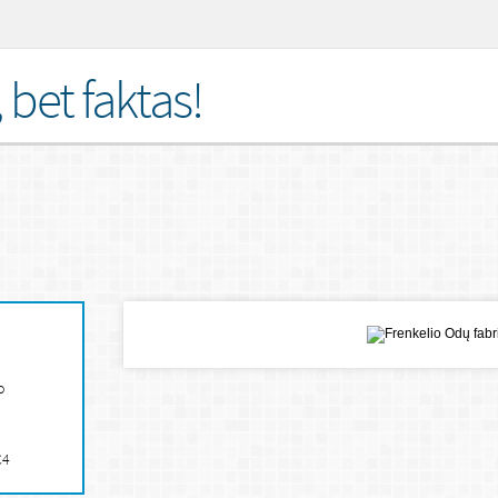
bet faktas!
o
C4