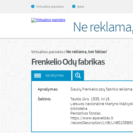
Virtualios parodos
Apie
Ne reklama, 
Virtualios parodos
Ne reklama, bet faktas!
Frenkelio Odų fabrikas
Aprašymas
Aprašymas:
Šiaulių Frenkelio odų fabriko reklama
Šaltinis:
Tautos ūkis. 1939, Nr.16.
Lietuvos nacionalinė Martyno Mažvyd
biblioteka.
Periodikos fondas.
https://www.epaveldas.lt
/recordDescription/LNB/LNB0108B5