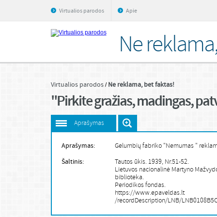
Virtualios parodos
Apie
Ne reklama, 
Virtualios parodos
Ne reklama, bet faktas!
"Pirkite gražias, madingas, patva
Aprašymas
Aprašymas:
Gelumbių fabriko "Nemumas " rekla
Šaltinis:
Tautos ūkis. 1939, Nr.51-52.
Lietuvos nacionalinė Martyno Mažvyd
biblioteka.
Periodikos fondas.
https://www.epaveldas.lt
/recordDescription/LNB/LNB0108B5