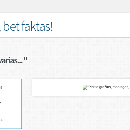
bet faktas!
rias... "
ma
o
C4