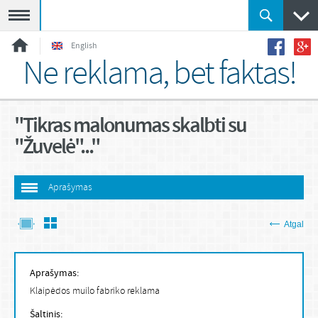
Meniu
English
Ne reklama, bet faktas!
"Tikras malonumas skalbti su
"Žuvelė"..."
Aprašymas
Atgal
Aprašymas:
Klaipėdos muilo fabriko reklama
Šaltinis: