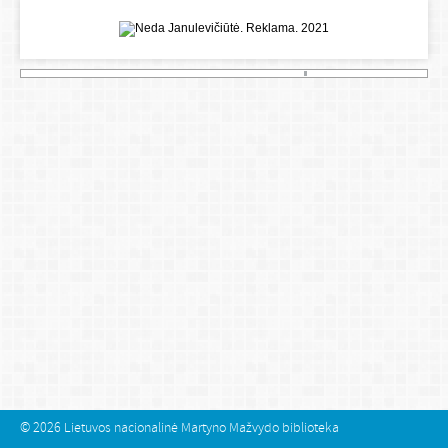
© 2026
Lietuvos nacionalinė Martyno Mažvydo biblioteka