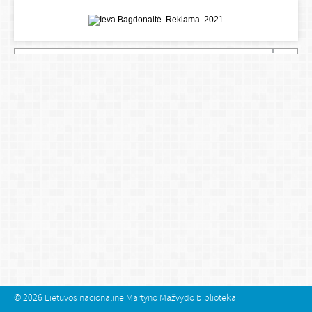
© 2026
Lietuvos nacionalinė Martyno Mažvydo biblioteka