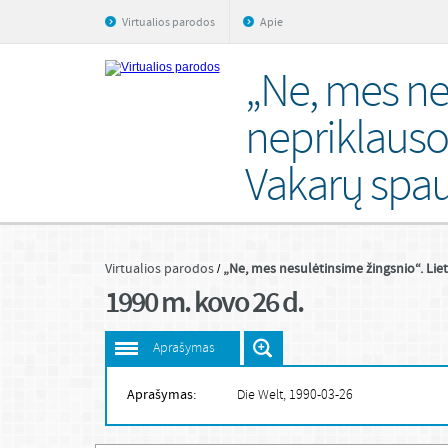
Virtualios parodos
Apie
„Ne, mes ne
nepriklaus
Vakarų spa
Virtualios parodos
„Ne, mes nesulėtinsime žingsnio“. L
1990 m. kovo 26 d.
Aprašymas
Aprašymas:
Die Welt, 1990-03-26