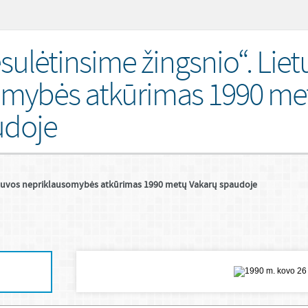
sulėtinsime žingsnio“. Liet
omybės atkūrimas 1990 me
udoje
ietuvos nepriklausomybės atkūrimas 1990 metų Vakarų spaudoje