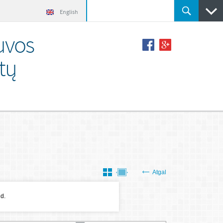
English
uvos
tų
Atgal