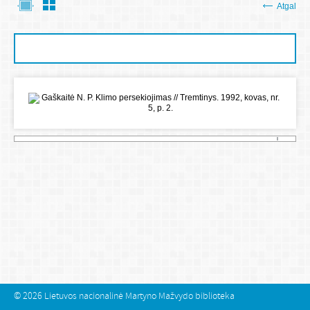
Atgal
© 2026
Lietuvos nacionalinė Martyno Mažvydo biblioteka