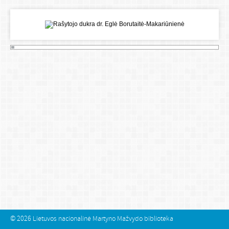
© 2026
Lietuvos nacionalinė Martyno Mažvydo biblioteka