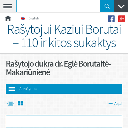
Meniu
English
Rašytojui Kaziui Borutai
– 110 ir kitos sukaktys
Rašytojo dukra dr. Eglė Borutaitė-
Makariūnienė
Aprašymas
Atgal