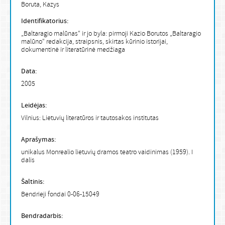
Boruta, Kazys
Identifikatorius:
„Baltaragio malūnas“ ir jo byla: pirmoji Kazio Borutos „Baltaragio
malūno“ redakcija, straipsnis, skirtas kūrinio istorijai,
dokumentinė ir literatūrinė medžiaga
Data:
2005
Leidėjas:
Vilnius: Lietuvių literatūros ir tautosakos institutas
Aprašymas:
unikalus Monrealio lietuvių dramos teatro vaidinimas (1959). I
dalis
Šaltinis:
Bendrieji fondai 0-06-15049
Bendradarbis: