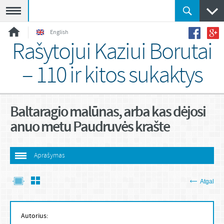
Meniu
English
Rašytojui Kaziui Borutai
– 110 ir kitos sukaktys
Baltaragio malūnas, arba kas dėjosi
anuo metu Paudruvės krašte
Aprašymas
Atgal
Autorius: