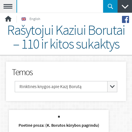
Meniu
English
Rašytojui Kaziui Borutai
– 110 ir kitos sukaktys
Temos
Rinktinės knygos apie Kazį Borutą
Poetinė proza: (K. Borutos kūrybos pagrindu)