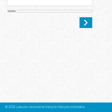
© 2026
Lietuvos nacionalinė Martyno Mažvydo biblioteka