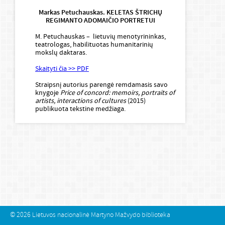
Markas Petuchauskas. KELETAS ŠTRICHŲ
REGIMANTO ADOMAIČIO PORTRETUI
M. Petuchauskas – lietuvių menotyrininkas,
teatrologas, habilituotas humanitarinių
mokslų daktaras.
Skaityti čia >> PDF
Straipsnį autorius parengė remdamasis savo
knygoje
Price of concord: memoirs, portraits of
artists, interactions of cultures
(2015)
publikuota tekstine medžiaga.
© 2026
Lietuvos nacionalinė Martyno Mažvydo biblioteka