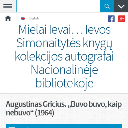
Meniu
English
Mielai Ievai… Ievos
Simonaitytės knygų
kolekcijos autografai
Nacionalinėje
bibliotekoje
Augustinas Gricius. „Buvo buvo, kaip
nebuvo“ (1964)