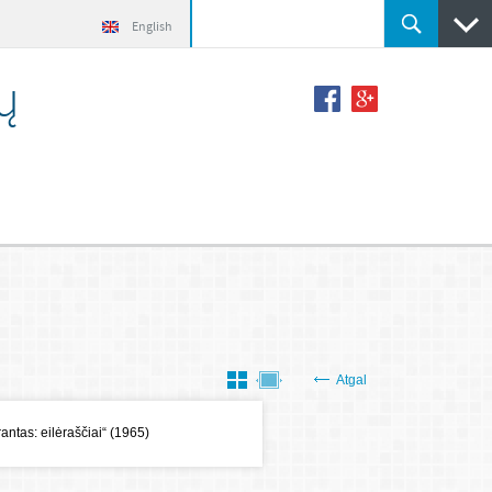
English
ų
Atgal