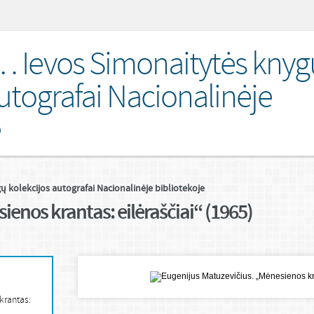
i… Ievos Simonaitytės knyg
utografai Nacionalinėje
e
ų kolekcijos autografai Nacionalinėje bibliotekoje
enos krantas: eilėraščiai“ (1965)
krantas: