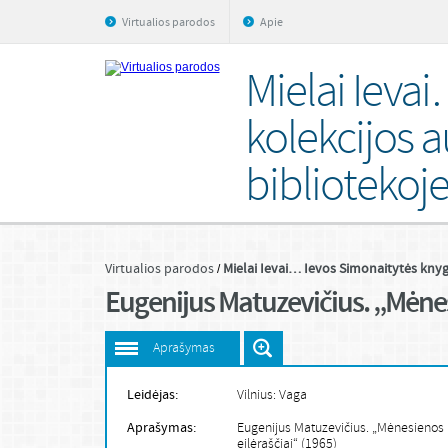
Virtualios parodos
Apie
Mielai Ieva
kolekcijos a
bibliotekoj
Virtualios parodos
Mielai Ievai… Ievos Simonaitytės knyg
Eugenijus Matuzevičius. „Mėnesi
Aprašymas
Leidėjas:
Vilnius: Vaga
Aprašymas:
Eugenijus Matuzevičius. „Mėnesienos 
eilėraščiai“ (1965)