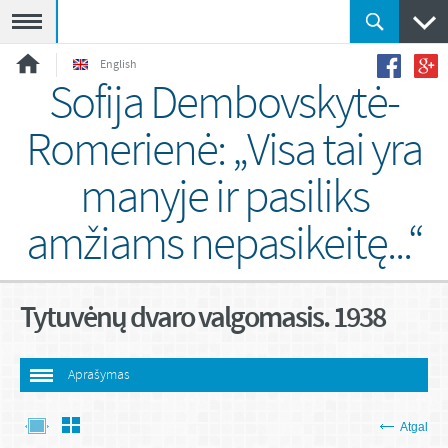
Meniu
English
Sofija Dembovskytė-
Romerienė: „Visa tai yra
manyje ir pasiliks
amžiams nepasikeitę...“
Tytuvėnų dvaro valgomasis. 1938
Aprašymas
Atgal