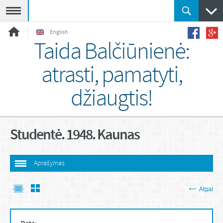
Meniu
English
Taida Balčiūnienė:
atrasti, pamatyti,
džiaugtis!
Studentė. 1948. Kaunas
Aprašymas
Atgal