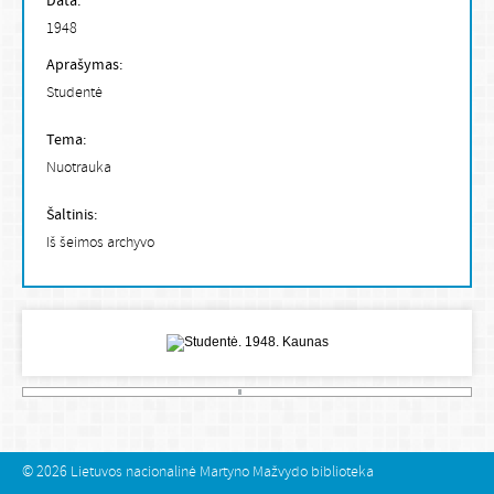
Data:
1948
Aprašymas:
Studentė
Tema:
Nuotrauka
Šaltinis:
Iš šeimos archyvo
© 2026
Lietuvos nacionalinė Martyno Mažvydo biblioteka