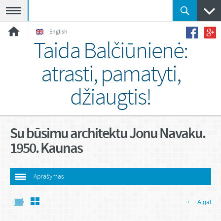
Meniu
English
Taida Balčiūnienė:
atrasti, pamatyti,
džiaugtis!
Su būsimu architektu Jonu Navaku.
1950. Kaunas
Aprašymas
Atgal