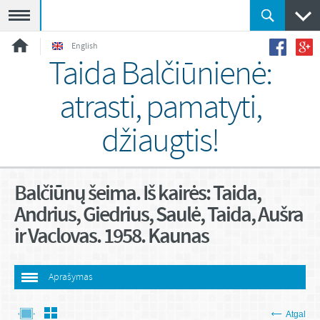
Meniu
English
Taida Balčiūnienė:
atrasti, pamatyti,
džiaugtis!
Balčiūnų šeima. Iš kairės: Taida,
Andrius, Giedrius, Saulė, Taida, Aušra
ir Vaclovas. 1958. Kaunas
Aprašymas
Atgal