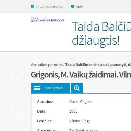
Virtualios parodos
Apie
Taida Balčiū
džiaugtis!
Virtualios parodos
Taida Balčiūnienė: atrasti, pamatyti, d
Grigonis, M. Vaikų žaidimai. Viln
Aprašymas
Autorius:
Matas Grigonis
Data:
1966
Leidėjas:
Vilnius : Vaga
Aprašymas:
Žaidimai vaikams