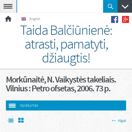
Meniu
English
Taida Balčiūnienė:
atrasti, pamatyti,
džiaugtis!
Morkūnaitė, N. Vaikystės takeliais.
Vilnius : Petro ofsetas, 2006. 73 p.
Aprašymas
Atgal