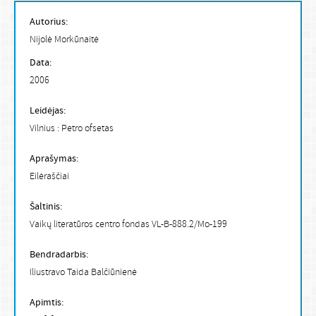
Autorius:
Nijolė Morkūnaitė
Data:
2006
Leidėjas:
Vilnius : Petro ofsetas
Aprašymas:
Eilėraščiai
Šaltinis:
Vaikų literatūros centro fondas VL-B-888.2/Mo-199
Bendradarbis:
Iliustravo Taida Balčiūnienė
Apimtis: