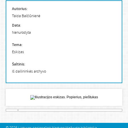
Autorius:
Taida Balčiūnienė
Data:
Nenurodyta
Tema:
Eskizas
Šaltinis:
Iš dailininkės archyvo