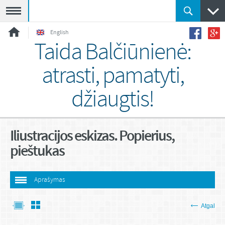
Meniu
English
Taida Balčiūnienė:
atrasti, pamatyti,
džiaugtis!
Iliustracijos eskizas. Popierius,
pieštukas
Aprašymas
Atgal