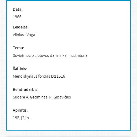
Data:
1966
Leidėjas:
Vilnius : Vaga
Tema:
Sovietmečio Lietuvos dailininkai iliustratoriai
Šaltinis:
Meno skyriaus fondas Dts1516
Bendradarbis:
Sudarė A. Gedminas, R. Gibavičius
Apimtis:
158, [2] p.