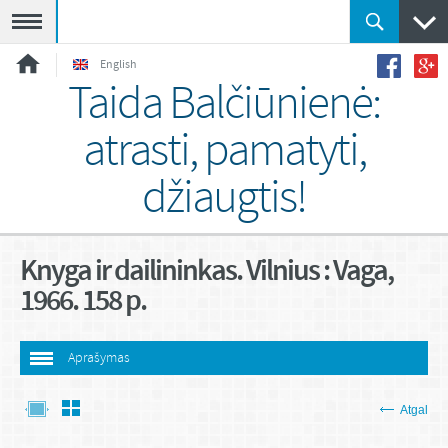
Meniu
English
Taida Balčiūnienė:
atrasti, pamatyti,
džiaugtis!
Knyga ir dailininkas. Vilnius : Vaga,
1966. 158 p.
Aprašymas
Atgal