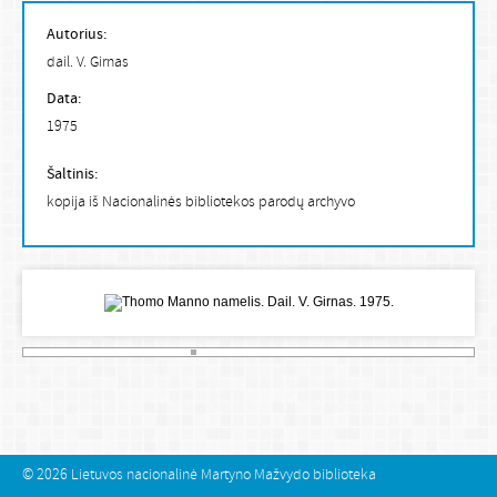
Autorius:
dail. V. Girnas
Data:
1975
Šaltinis:
kopija iš Nacionalinės bibliotekos parodų archyvo
© 2026
Lietuvos nacionalinė Martyno Mažvydo biblioteka