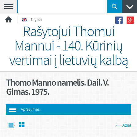
Meniu
English
Rašytojui Thomui
Mannui - 140. Kūrinių
vertimai į lietuvių kalbą
Thomo Manno namelis. Dail. V.
Girnas. 1975.
Aprašymas
Atgal