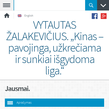
Meniu
English
VYTAUTAS
ŽALAKEVIČIUS. „Kinas –
pavojinga, užkrečiama
ir sunkiai išgydoma
liga.“
Jausmai.
Aprašymas