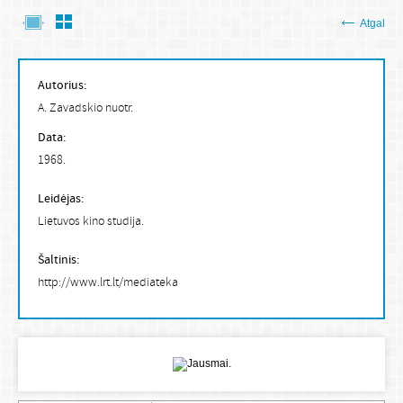
Atgal
Autorius:
A. Zavadskio nuotr.
Data:
1968.
Leidėjas:
Lietuvos kino studija.
Šaltinis:
http://www.lrt.lt/mediateka