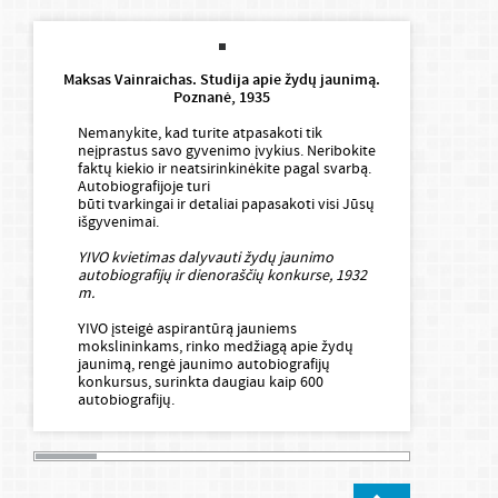
Maksas Vainraichas. Studija apie žydų jaunimą.
Vi
Poznanė, 1935
a
Nemanykite, kad turite atpasakoti tik
Gyv
neįprastus savo gyvenimo įvykius. Neribokite
neb
faktų kiekio ir neatsirinkinėkite pagal svarbą.
ben
Autobiografijoje turi
ka
būti tvarkingai ir detaliai papasakoti visi Jūsų
gyv
išgyvenimai.
po 
gy
YIVO kvietimas dalyvauti žydų jaunimo
tok
autobiografijų ir dienoraščių konkurse, 1932
dar
m.
Vis
YIVO įsteigė aspirantūrą jauniems
būd
mokslininkams, rinko medžiagą apie žydų
ašt
jaunimą, rengė jaunimo autobiografijų
ja
konkursus, surinkta daugiau kaip 600
„t
autobiografijų.
Ir 
jau
sur
– t
įpr