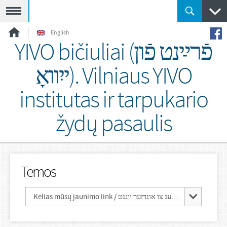
Meniu
English
YIVO bičiuliai (פֿרײַנט פֿון
ייִוואָ). Vilniaus YIVO
institutas ir tarpukario
žydų pasaulis
Temos
Kelias mūsų jaunimo link / דער װעג צו אונדזער יוגנט