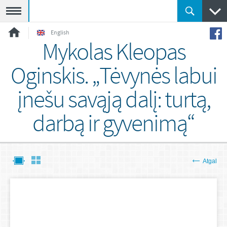
Meniu
English
Mykolas Kleopas
Oginskis. „Tėvynės labui
įnešu savąją dalį: turtą,
darbą ir gyvenimą“
Atgal