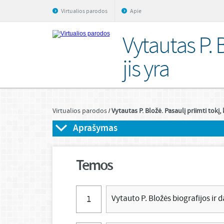
Virtualios parodos
Apie
Vytautas P. B
jis yra
Virtualios parodos
Vytautas P. Bložė. Pasaulį priimti tokį, 
Aprašymas
Temos
Vytauto P. Bložės biografijos ir