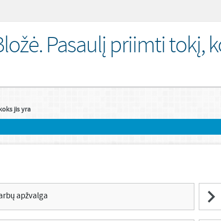
ložė. Pasaulį priimti tokį, 
koks jis yra
 darbų apžvalga